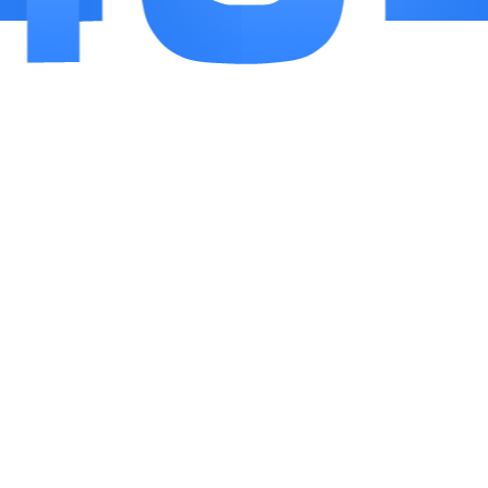
mxc抹茶交易所app是一款专业的数字货币交易平台应用，让您...
fchain交易所app
查看
类型：应用下载中心
发布时间：2026-03-11
fchain交易所app是一款专为数字货币爱好者设计的移动交...
中币官方苹果版
查看
类型：应用下载中心
发布时间：2026-03-11
中币官方苹果版是一款专业的数字货币交易平台移动应用，专为iO...
token交易所
查看
类型：应用下载中心
发布时间：2026-03-11