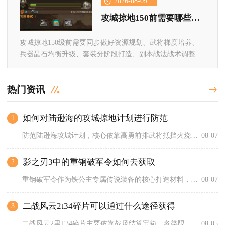
2026-08-09
攻城掠地150前需要哪些策略
攻城掠地150级前需要同步做好资源规划、武将梯度培养、
兵器晶石均衡升级、套装分阶段打造、副本战法战术调整、
日常活动经验收...
热门资讯
如何对陆逊海的攻城掠地计划进行防范
1
防范陆逊海攻城计划，核心依靠高勇前排武将抵挡火烧战法、多层城...
08-07
影之刃3中的重钢破军令如何去获取
2
重钢破军令作为铁公主专属传说装备的核心打造材料，主要依靠里武...
08-07
二战风云2t34碎片可以通过什么途径获得
3
二战风云2里T34碎片主要依靠战场结算宝箱、各类限时主题活动...
08-05