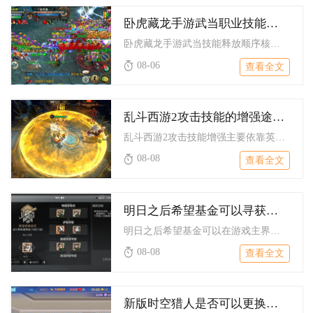
卧虎藏龙手游武当职业技能的释放顺序有什么要求
卧虎藏龙手游武当技能释放顺序核心遵循控场起手、叠加剑气增伤、...
08-06
查看全文
乱斗西游2攻击技能的增强途径有哪些
乱斗西游2攻击技能增强主要依靠英雄自身养成、装备搭配、经文组...
08-08
查看全文
明日之后希望基金可以寻获于何处
明日之后希望基金可以在游戏主界面右上角福利入口内寻获，打开福...
08-08
查看全文
新版时空猎人是否可以更换角色