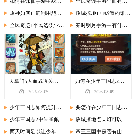
如何在诛仙手游中获取抱大腿挂件
全民奇迹手游里面有多少种装备
原神如何正确利用烈火优菈的元素反应
攻城掠地171锻造的难度如何
全民奇迹1平民选职业的最佳时间是什么时候
秦时明月手游中有什么负面效果
大掌门5人血战通关预计要用多长时间
如何在少年三国志2中隐藏我的vip账号
2026-08-05
2026-08-09
少年三国志如何提升蜀国武将的阵容站位能力
要怎样在少年三国志红将中获得周瑜
少年三国志2中朱雀佩玉如何获取
攻城掠地点天灯可以获得什么奖励
两天时间足以让少年三国志达到何种程度
帝王三国中是否有山贼渠帅主帅如何寻找