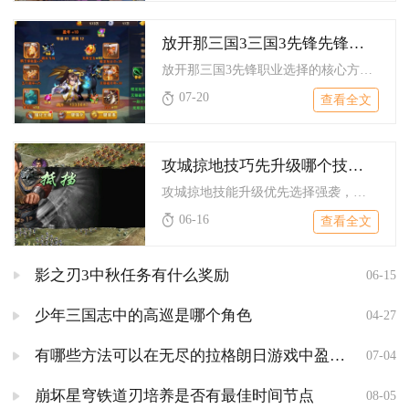
放开那三国3三国3先锋先锋职业选择建议是什么
放开那三国3先锋职业选择的核心方向是优先挑选自带吸血、免控、...
07-20
查看全文
攻城掠地技巧先升级哪个技能比较好
攻城掠地技能升级优先选择强袭，不管是前期开荒推副本，还是中期...
06-16
查看全文
影之刃3中秋任务有什么奖励
06-15
少年三国志中的高巡是哪个角色
04-27
有哪些方法可以在无尽的拉格朗日游戏中盈利矿产
07-04
崩坏星穹铁道刃培养是否有最佳时间节点
08-05