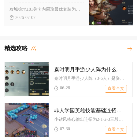
攻城掠地181关卡内周瑜最优套装为极烛龙套装，适配副本机制、...
2026-07-07
精选攻略
秦时明月手游少人阵为什么重要
秦时明月手游少人阵（3-6人）是资源有限阶段的最优解，兼具养...
06-28
查看全文
非人学园英雄技能基础连招小钻风怎么用
小钻风核心输出连招为2‑1‑2‑3三段衔接，依靠旗子切换持旗...
07-30
查看全文