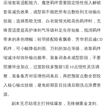
压缩套装适配能力。魔堡羁绊需要固定悟性投入解锁
套装减负效果，成型前不能把所有点数给到主动输出
技能；选择黑暗无情、白衣留情光暗高伤羁绊时，无
锋需适度提高护体剑气等级补足生存短板，抵消羁绊
带来的承伤增幅；轻羽搭配暗夜飘香、芳华邪后减CD
羁绊，可小幅降低剑雨、万剑的加点等级，依靠羁绊
缩减冷却弥补输出频率。装备词条未成型阶段，不要
照搬毕业加点，过渡阶段多预留5至10点悟性灵活调
整，装备集齐对应增伤词条后，再把预留点数全部投
入核心输出技能，避免前期盲目拉满后期洗点浪费资
源。
副本无尽劫境主打持续爆发，无锋侧重金龙剑、