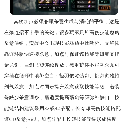
其次加点必须兼顾杀意生成与消耗的平衡，这是
左殇连招不卡手的关键，很多玩家只堆高伤技能忽略
杀意供给，实战中会出现技能释放中途断档。无锋依
靠连环腿快速攒杀意，加点时保证该技能等级能支撑
金龙剑、巨剑飞旋连续释放，黑洞护体不消耗杀意可
穿插在循环中填补空白；轻羽依赖荡剑、挑剑鞘维持
剑气杀意，加点时同步提升杀意获取技能等级，若装
备缺少杀意词条，需适度提高荡剑等级弥补缺口，技
能链结构建议采用33或42搭配，长冷却高伤技能搭配
短CD杀意技能，加点分配上长短技能等级形成梯度，