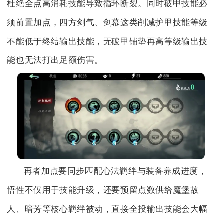
杜绝全点高消耗技能导致循环断裂。同时破甲技能必
须前置加点，四方剑气、剑幕这类削减护甲技能等级
不能低于终结输出技能，无破甲铺垫再高等级输出技
能也无法打出足额伤害。
再者加点要同步匹配心法羁绊与装备养成进度，
悟性不仅用于技能升级，还要预留点数供给魔堡故
人、暗芳等核心羁绊被动，直接全投输出技能会大幅