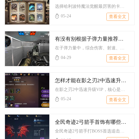
选择哈利波特魔法觉醒最厉害的卡组，核心是优先匹配强势回响、构...
05-24
查看全文
有没有别根据子弹力量推荐的好枪
在子弹力量中，综合伤害、射速、稳定性与实战适配性，表现突出的...
04-29
查看全文
怎样才能在影之刃2中迅速升级vip
在影之刃2中迅速升级VIP，核心是吃透首充双倍、卡档位集中充...
05-24
查看全文
全民奇迹2弓箭手首饰有哪些适合打boss的选择
全民奇迹2弓箭手打BOSS首选追击词缀首饰套，项链堆卓越一击...