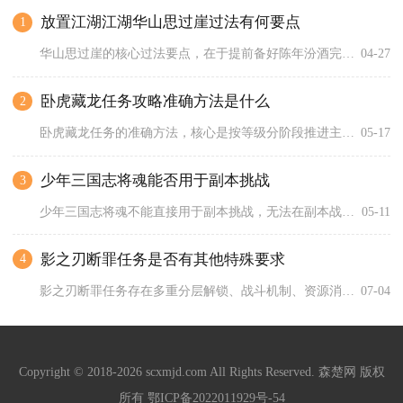
放置江湖江湖华山思过崖过法有何要点
1
华山思过崖的核心过法要点，在于提前备好陈年汾酒完成主线交互、...
04-27
卧虎藏龙任务攻略准确方法是什么
2
卧虎藏龙任务的准确方法，核心是按等级分阶段推进主线与日常，优...
05-17
少年三国志将魂能否用于副本挑战
3
少年三国志将魂不能直接用于副本挑战，无法在副本战斗中直接消耗...
05-11
影之刃断罪任务是否有其他特殊要求
4
影之刃断罪任务存在多重分层解锁、战斗机制、资源消耗、积分规则...
07-04
Copyright © 2018-2026 scxmjd.com All Rights Reserved. 森楚网 版权
所有
鄂ICP备2022011929号-54