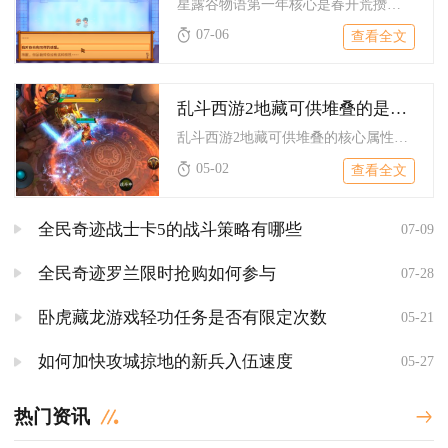
星露谷物语第一年核心是春开荒攒钱、夏扩产建加工、秋献祭囤货、...
07-06
查看全文
乱斗西游2地藏可供堆叠的是什么
乱斗西游2地藏可供堆叠的核心属性为生命值、物理防御、法术防御...
05-02
查看全文
全民奇迹战士卡5的战斗策略有哪些
07-09
全民奇迹罗兰限时抢购如何参与
07-28
卧虎藏龙游戏轻功任务是否有限定次数
05-21
如何加快攻城掠地的新兵入伍速度
05-27
热门资讯