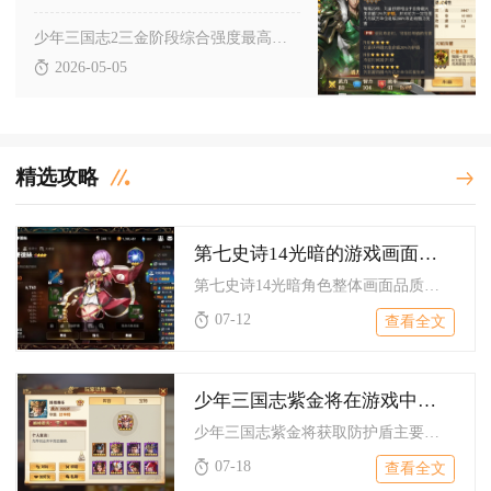
少年三国志2三金阶段综合强度最高的阵营是蜀国，其次为魏国，吴...
2026-05-05
精选攻略
第七史诗14光暗的游戏画面如何
第七史诗14光暗角色整体画面品质属于游戏内第一梯队，立绘精致...
07-12
查看全文
少年三国志紫金将在游戏中如何获得防护盾
少年三国志紫金将获取防护盾主要依靠武将自身技能、阵营辅助紫金...
07-18
查看全文