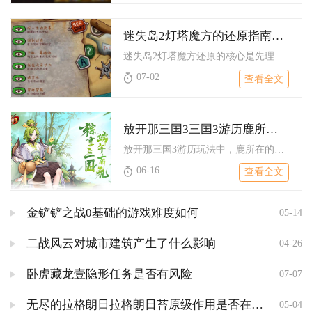
迷失岛2灯塔魔方的还原指南如何理解
迷失岛2灯塔魔方还原的核心是先理清管道连通逻辑、固定灰色障碍...
07-02
查看全文
放开那三国3三国3游历鹿所在之地是哪里
放开那三国3游历玩法中，鹿所在的固定地点为荆襄区域的襄阳城郊...
06-16
查看全文
金铲铲之战0基础的游戏难度如何
05-14
二战风云对城市建筑产生了什么影响
04-26
卧虎藏龙壹隐形任务是否有风险
07-07
无尽的拉格朗日拉格朗日苔原级作用是否在不同地区表现出差异
05-04