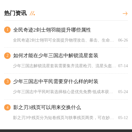
热门资讯
全民奇迹2剑士翎羽能提升哪些属性
1
全民奇迹2剑士翎羽可全面提升物理攻击、暴击、生命、防御、命中...
06-26
如何才能在少年三国志中解锁流星套装
2
少年三国志解锁流星套装需要集齐流星枪刃、流星头盔、流星轻甲、...
07-14
少年三国志中平民需要穿什么样的时装
3
少年三国志中平民时装选择核心是优先免费/低成本获取、属性均衡...
05-24
影之刃3残页可以用来交换什么
4
影之刃3中残页分为短卷残页与轶事残页两类，可在妙手小张商店兑...
05-12