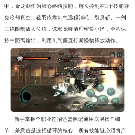
甲，金龙剑作为核心终结技能，链长控制在3个技能避
免冷却真空；轻羽依靠剑气远程消耗，裂屏斩、一剑
三绝限制敌人位移，诛邪觉醒清理密集小怪，全程保
持中距离输出，利用剑气僵直打断怪物释放动作。
新手掌握全职业连招还需熟记通用底层操作细
节，杀意值是连招循环的核心，所有技能链必须将产