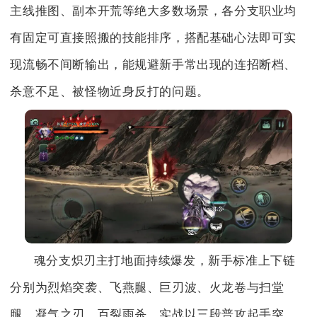
主线推图、副本开荒等绝大多数场景，各分支职业均
有固定可直接照搬的技能排序，搭配基础心法即可实
现流畅不间断输出，能规避新手常出现的连招断档、
杀意不足、被怪物近身反打的问题。
魂分支炽刃主打地面持续爆发，新手标准上下链
分别为烈焰突袭、飞燕腿、巨刃波、火龙卷与扫堂
腿、凝气之刃、百裂雨杀，实战以三段普攻起手突