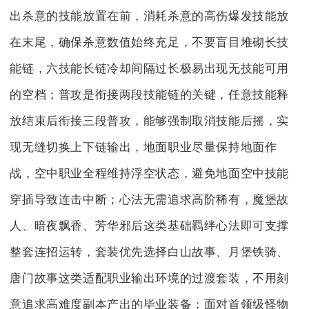
出杀意的技能放置在前，消耗杀意的高伤爆发技能放
在末尾，确保杀意数值始终充足，不要盲目堆砌长技
能链，六技能长链冷却间隔过长极易出现无技能可用
的空档；普攻是衔接两段技能链的关键，任意技能释
放结束后衔接三段普攻，能够强制取消技能后摇，实
现无缝切换上下链输出，地面职业尽量保持地面作
战，空中职业全程维持浮空状态，避免地面空中技能
穿插导致连击中断；心法无需追求高阶稀有，魔堡故
人、暗夜飘香、芳华邪后这类基础羁绊心法即可支撑
整套连招运转，套装优先选择白山故事、月堡铁骑、
唐门故事这类适配职业输出环境的过渡套装，不用刻
意追求高难度副本产出的毕业装备；面对首领级怪物