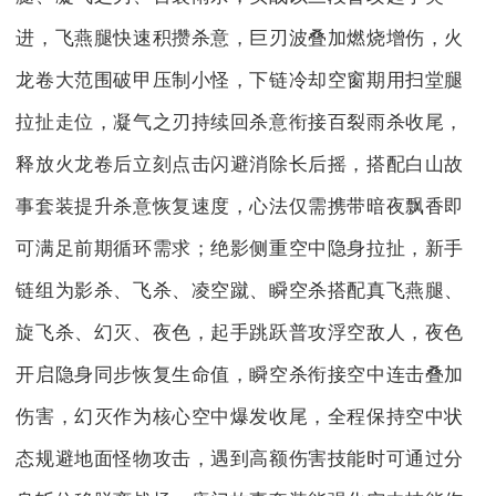
进，飞燕腿快速积攒杀意，巨刃波叠加燃烧增伤，火
龙卷大范围破甲压制小怪，下链冷却空窗期用扫堂腿
拉扯走位，凝气之刃持续回杀意衔接百裂雨杀收尾，
释放火龙卷后立刻点击闪避消除长后摇，搭配白山故
事套装提升杀意恢复速度，心法仅需携带暗夜飘香即
可满足前期循环需求；绝影侧重空中隐身拉扯，新手
链组为影杀、飞杀、凌空蹴、瞬空杀搭配真飞燕腿、
旋飞杀、幻灭、夜色，起手跳跃普攻浮空敌人，夜色
开启隐身同步恢复生命值，瞬空杀衔接空中连击叠加
伤害，幻灭作为核心空中爆发收尾，全程保持空中状
态规避地面怪物攻击，遇到高额伤害技能时可通过分