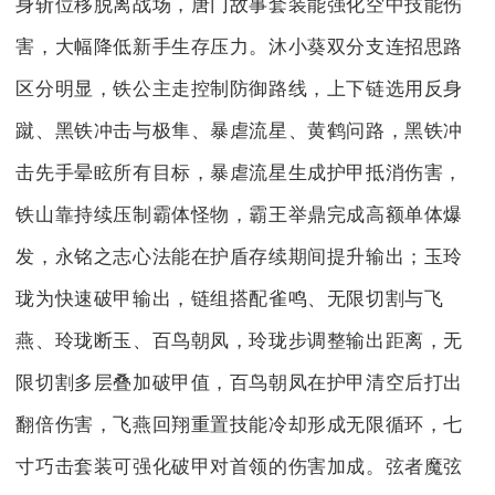
身斩位移脱离战场，唐门故事套装能强化空中技能伤
害，大幅降低新手生存压力。沐小葵双分支连招思路
区分明显，铁公主走控制防御路线，上下链选用反身
蹴、黑铁冲击与极隼、暴虐流星、黄鹤问路，黑铁冲
击先手晕眩所有目标，暴虐流星生成护甲抵消伤害，
铁山靠持续压制霸体怪物，霸王举鼎完成高额单体爆
发，永铭之志心法能在护盾存续期间提升输出；玉玲
珑为快速破甲输出，链组搭配雀鸣、无限切割与飞
燕、玲珑断玉、百鸟朝凤，玲珑步调整输出距离，无
限切割多层叠加破甲值，百鸟朝凤在护甲清空后打出
翻倍伤害，飞燕回翔重置技能冷却形成无限循环，七
寸巧击套装可强化破甲对首领的伤害加成。弦者魔弦