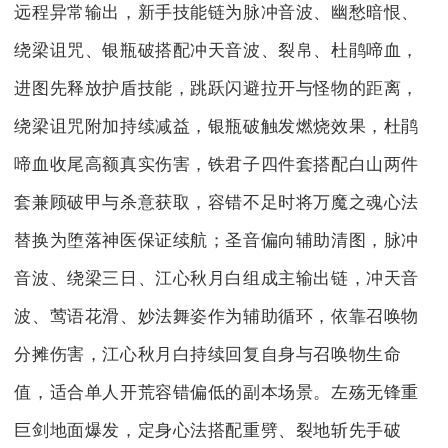
远程异常输出，新手技能链为脉冲音波、幽愁暗恨、
绕梁诅咒、银瓶破搭配冲天音波、裂帛、杜鹃啼血，
进图先释放护盾技能，跳跃闪避拉开与怪物的距离，
绕梁诅咒附加持续减益，银瓶破触发燃烧效果，杜鹃
啼血收尾高额真实伤害，铁君子四件套搭配白山两件
套兼顾破甲与杀意获取，容错不足时将万魔之魂心法
替换为堕落神医保证续航；圣音偏向辅助清图，脉冲
音波、绕梁三日、江心秋月白组成主输出链，冲天音
波、莺语花滑、妙法舞姿作为辅助循环，依靠召唤物
分摊伤害，江心秋月白持续回复自身与召唤物生命
值，适合单人开荒容错偏低的副本场景。左殇无锋重
巨剑地面爆发，定身心法搭配重劈、裂地斩先手破