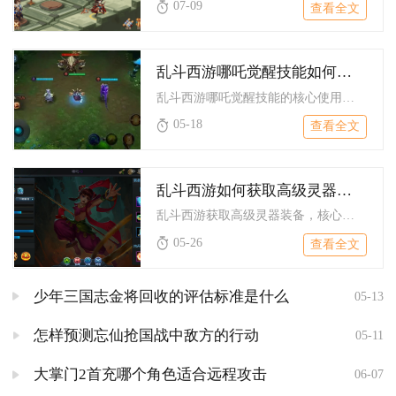
07-09
查看全文
乱斗西游哪吒觉醒技能如何使用
乱斗西游哪吒觉醒技能的核心使用逻辑，是依靠觉醒后的高额爆发与...
05-18
查看全文
乱斗西游如何获取高级灵器装备
乱斗西游获取高级灵器装备，核心靠打造、合成、副本掉落、商店兑...
05-26
查看全文
少年三国志金将回收的评估标准是什么
05-13
怎样预测忘仙抢国战中敌方的行动
05-11
大掌门2首充哪个角色适合远程攻击
06-07