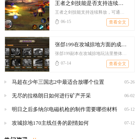
王者之剑技能是否支持连续释放
王者之剑技能支持连续释放，可通过双技能操作、技能冷却衔接与特...
06-15
查看全文
张郃199在攻城掠地方面的成果如何
张郃199副本在攻城掠地玩法里整体攻城通关成果稳定，配齐标准...
07-14
查看全文
马超在少年三国志2中最适合放哪个位置
05-26
无尽的拉格朗日如何进行矿产开采
06-02
明日之后多纳尔电磁机枪的制作需要哪些材料
05-12
攻城掠地170主线任务的剧情如何
07-12