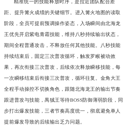
精准统一的技能释放时序，是拉近团队配合差
距、提升篝火成绩的关键细节。进入篝火地图的读取
阶段，全员可提前预调操作姿态，入场瞬间由北海龙
王优先开启紫电青霜技能，维持八秒持续输出状态，
期间全程普通攻击，不释放任何其他技能。八秒技能
持续结束后，固定三次普攻循环，触发罗睺被动效
果，再次衔接三次普攻，后续依次释放瞬移技能，每
一次瞬移结束后衔接三次普攻，循环往复。金角大王
全程手动操控不切换角色，跟随北海龙王的输出节奏
跟进普攻与技能，禺狨王等待BOSS防御薄弱阶段，同
步打出爆发技能，三者节奏高度统一，彻底避免单人
提前爆发导致的后续输出乏力问题。