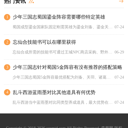
热门资讯
少年三国志蜀国鎏金阵容需要哪些特定英雄
1
蜀国成型鎏金国家队固定刚需英雄为鎏金刘备、鎏金关羽、鎏金诸葛...
07-24
忘仙合技能书可以在哪里获得
2
忘仙合成所需的技能书可通过王城NPC商店采购、野外与副本刷取...
06-29
少年三国志针对蜀国5金阵容有没有推荐的搭配策略
3
少年三国志蜀国5金阵容最优搭配为刘备、关羽、诸葛亮、黄月英、...
07-24
乱斗西游蓝雨墨对比其他道具有何优势
4
乱斗西游当中蓝雨墨对比同类型养成道具，最大优势在于材料消耗更...
07-24