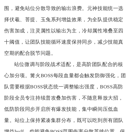
围，避免站位分散导致的输出浪费。元神技能统一选
择伏羲、菩提、玉兔系列增益效果，为全队提供稳定
伤害加成，注灵属性以输出为主，冷却属性堆叠至四
十阈值，让团队技能循环速度保持同步，减少技能真
空期的配合脱节问题。
站位微调与阶段战术适配，是高阶团队配合的核
心加分项。篝火BOSS每段血量都会触发防御强化，团
队需要根据BOSS状态统一调整输出强度，BOSS高防
阶段全员专注持续普攻叠加伤害，不随意释放大招，
低防阶段同步开启所有爆发技能，集中瞬间压低血
量。站位上保持紧凑集群分布，既可以吃到所有团队
增益buff，也能避免BOSS范围伤害分散英雄位置，保