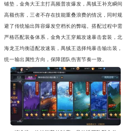
铺垫，金角大王主打高频普攻爆发，禺狨王补充瞬间
高额伤害，三者不存在技能重叠浪费的情况，同时规
避了传统输出阵容爆发空档长的弊端。搭配过程中需
严格匹配装备体系，金角大王穿戴攻速暴击套装，北
海龙王均衡适配攻速装，禺狨王选择纯暴击输出装，
统一输出属性方向，保障团队伤害节奏一致。