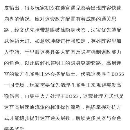
皮输出，很多玩家初次在迷宫遇见都会出现阵容快速
崩盘的情况。应对这套敌方配置有着成熟的通关思
路，经文优先携带慧眼破除隐身状态，法宝优先装配
武侯祈天灯、如意乾坤袋进行强锁定，英雄阵容里加
入李靖、千里眼这类具备大范围反隐与强制索敌能力
的角色，以此破解孔雀明王的隐身突袭套路。高层迷
宫的敌方孔雀明王还会搭配后土、伏羲这类厚血BOSS
一同登场，玩家需要优先清理孔雀明王来规避突发高
额伤害，再集中火力处理主BOSS，这套处理方式也是
迷宫高层速通流派的标准操作流程，熟练掌握对抗方
式才能稳步提升迷宫通关层数，解锁更多灵器与金色
装备奖励。