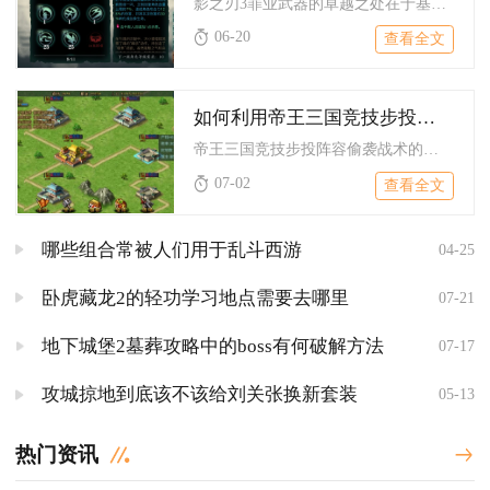
影之刃3罪业武器的卓越之处在于基础面板远超普通橙绿装、词条池...
06-20
查看全文
如何利用帝王三国竞技步投阵容进行偷袭战术
帝王三国竞技步投阵容偷袭战术的核心是以近卫步兵为前排肉盾、投...
07-02
查看全文
哪些组合常被人们用于乱斗西游
04-25
卧虎藏龙2的轻功学习地点需要去哪里
07-21
地下城堡2墓葬攻略中的boss有何破解方法
07-17
攻城掠地到底该不该给刘关张换新套装
05-13
热门资讯