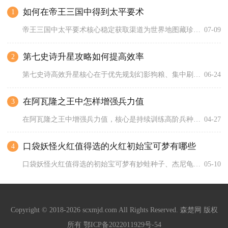
如何在帝王三国中得到太平要术
1
帝王三国中太平要术核心稳定获取渠道为世界地图藏珍阁寻宝，搭配...
07-09
第七史诗升星攻略如何提高效率
2
第七史诗高效升星核心在于优先规划幻影狗粮、集中刷取二星素材、...
06-24
在阿瓦隆之王中怎样增强兵力值
3
在阿瓦隆之王中增强兵力值，核心是持续训练高阶兵种、升级军事建...
04-27
口袋妖怪火红值得选的火红初始宝可梦有哪些
4
口袋妖怪火红值得选的初始宝可梦有妙蛙种子、杰尼龟、小火龙，其...
05-10
Copyright © 2018-2026 scxmjd.com All Rights Reserved. 森楚网 版权
所有
鄂ICP备2022011929号-54