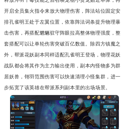
释放淬羽千毒技能之后召唤宠物小贪龙贴近本体，再
开启全员集火指令来放大物理伤害，阵法站位固定安
排孔雀明王处于左翼位置，依靠阵法词条提升物理暴
击伤害，再搭配魍魉驻守阵眼拉高整体物理强度，整
套搭配可以让单轮伤害突破百亿数值。除四方镇魔之
外，帮派花妖副本同样适配孔雀明王登场，物理花妖
战队都会将其作为主力输出使用，副本内怪物多为群
居妖兽，翎羽范围伤害可以快速清理小怪集群，进一
步拓宽了该英雄在帮派系列副本里的出场场景。