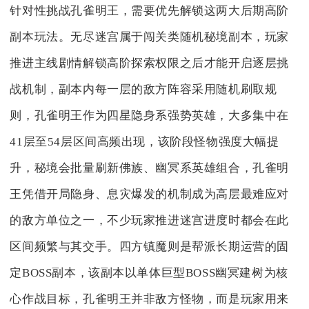
针对性挑战孔雀明王，需要优先解锁这两大后期高阶
副本玩法。无尽迷宫属于闯关类随机秘境副本，玩家
推进主线剧情解锁高阶探索权限之后才能开启逐层挑
战机制，副本内每一层的敌方阵容采用随机刷取规
则，孔雀明王作为四星隐身系强势英雄，大多集中在
41层至54层区间高频出现，该阶段怪物强度大幅提
升，秘境会批量刷新佛族、幽冥系英雄组合，孔雀明
王凭借开局隐身、息灾爆发的机制成为高层最难应对
的敌方单位之一，不少玩家推进迷宫进度时都会在此
区间频繁与其交手。四方镇魔则是帮派长期运营的固
定BOSS副本，该副本以单体巨型BOSS幽冥建树为核
心作战目标，孔雀明王并非敌方怪物，而是玩家用来