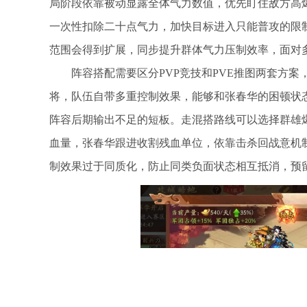
局阶段依靠被动显露全体气力数值，优先盯住敌方高
一次性扣除二十点气力，加快目标进入只能普攻的限
范围会得到扩展，同步提升群体气力压制效率，面对
阵容搭配需要区分PVP竞技和PVE推图两套方
将，队伍自带多重控制效果，能够和张春华的困顿状
阵容后期输出不足的短板。走混搭路线可以选择群雄
血量，张春华跟进收割残血单位，依靠击杀回战意机
制效果过于同质化，防止同类负面状态相互抵消，预