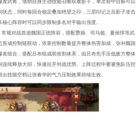
爆发武将，借助自身主动技能召唤双重影子，单次命中目标可以
制状态，同时每回合稳定叠加绝望之印，三层印记之后影子攻击
多核心阵容时可以同步限制多名对手输出强度。
案，常规对战首选魏国正统阵容，搭配曹操、司马懿、夏侯惇等武
态形成控制链联动，依靠控制数量提升整体伤害加成，弥补魏国
爆发组合，搭配吕布组成双收割体系，由吕布先手压低敌方整体
制连续释放大招，快速拉开对战优势。上阵过程中要避免队伍控
留出技能空档让张春华的气力压制效果持续生效。