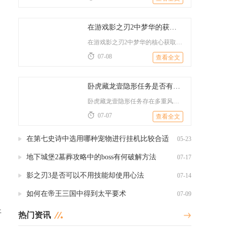
在游戏影之刃2中梦华的获取途径有哪些
在游戏影之刃2中梦华的核心获取途径分为限定角色招募卡池、碎片...
07-08
查看全文
卧虎藏龙壹隐形任务是否有风险
卧虎藏龙壹隐形任务存在多重风险，收益与损耗完全不对等，普通探...
07-07
查看全文
在第七史诗中选用哪种宠物进行挂机比较合适
05-23
地下城堡2墓葬攻略中的boss有何破解方法
07-17
影之刃3是否可以不用技能却使用心法
07-14
如何在帝王三国中得到太平要术
07-09
开
热门资讯