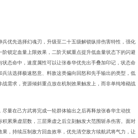
神兵优先选择幻魂刃，升级至二十五级解锁纵排伤害特性，强化
一阶锁定血量上限效果，二阶天赋重点提升低血量状态下的闪避
与状态命中，速度属性可以让张春华优先出手叠加印记，状态命
和兵法选择极速怒意、料敌这类偏向回怒和先手输出的类型，低
作战需求，资源倾斜重点放在机制效果触发上，而非单纯堆砌战
，尽量在己方武将完成一轮群体输出之后再释放张春华主动技
标积累乘虚层数，三层乘虚之后立刻触发大范围斩杀伤害。面对
效果，持续压制敌方回血效率，优先清空敌方续航武将气力，让