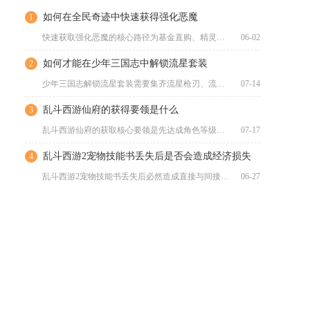
如何在全民奇迹中快速获得强化恶魔
1
快速获取强化恶魔的核心路径为基金直购、精灵召唤、活动兑换与碎...
06-02
如何才能在少年三国志中解锁流星套装
2
少年三国志解锁流星套装需要集齐流星枪刃、流星头盔、流星轻甲、...
07-14
乱斗西游仙府的获得要领是什么
3
乱斗西游仙府的获取核心要领是先达成角色等级门槛完成基础解锁，...
07-17
乱斗西游2宠物技能书丢失后是否会造成经济损失
4
乱斗西游2宠物技能书丢失后必然造成直接与间接双重经济损失，且...
06-27