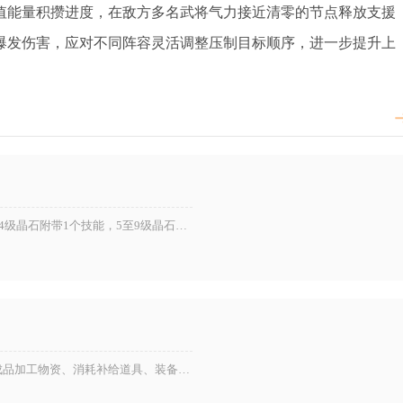
值能量积攒进度，在敌方多名武将气力接近清零的节点释放支援
爆发伤害，应对不同阵容灵活调整压制目标顺序，进一步提升上
攻城掠地宝石技能在115级将15级宝石打磨为晶石后开启，1至4级晶石附带1个技能，5至9级晶石开启第2个技能，10至14...
明日之后快乐101全类型任务消耗资源分为原生采集材料、半成品加工物资、消耗补给道具、装备耐久损耗、互动馈赠材料五大类，主...