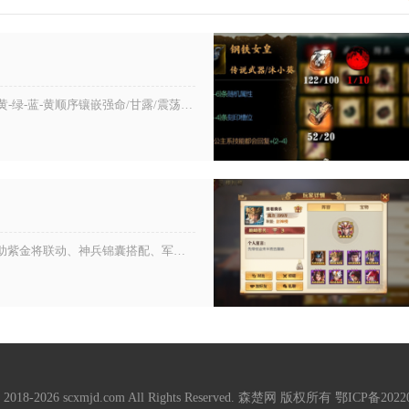
有，快速洗出五圣祝福的核心路径是：锁定50级传说衣服、按黄-绿-蓝-黄顺序镶嵌强命/甘露/震荡/佛体、集中体力刷虚空裂缝...
少年三国志紫金将获取防护盾主要依靠武将自身技能、阵营辅助紫金将联动、神兵锦囊搭配、军师战法加成四类渠道，四类渠道叠加可实...
© 2018-2026 scxmjd.com All Rights Reserved. 森楚网 版权所有
鄂ICP备20220