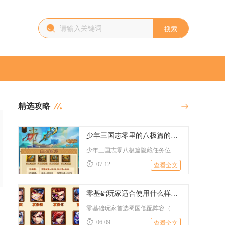
搜索
精选攻略
少年三国志零里的八极篇的隐藏任务在哪里
少年三国志零八极篇隐藏任务位于演武场八极篇地图的右上角树林盲...
07-12
查看全文
零基础玩家适合使用什么样的阵容来玩少年三国志
零基础玩家首选蜀国低配阵容（赵云+公孙瓒+刘备+黄月英+孟获...
06-09
查看全文