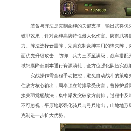
装备与阵法是克制豪绅的关键支撑，输出武将优
破甲效果，针对豪绅高防特性最大化伤害。防御武将
力。阵法选择云垂阵，完美克制豪绅常用的锋矢阵，
面优先升级攻击、防御、兵力三系至满级，战车搭配
域锦囊降低副本通行资源消耗，全方位强化队伍实战
实战操作需全程手动把控，避免自动战斗的策略
住敌方核心输出，周泰顶在前排承受伤害，曹操护盾
接关羽觉醒战法，集中爆发突破敌方前排，过程中及
不可忽视，平原地形强化骑兵与弓兵输出，山地地形
克制进一步扩大优势。