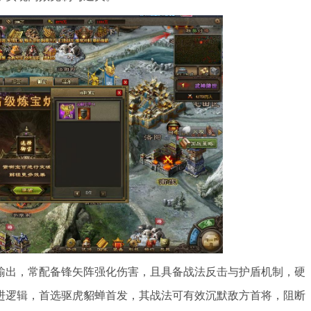
输出，常配备锋矢阵强化伤害，且具备战法反击与护盾机制，硬
进逻辑，首选驱虎貂蝉首发，其战法可有效沉默敌方首将，阻断