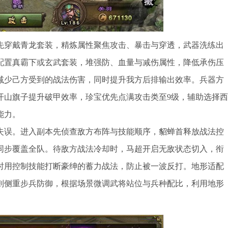
先穿戴青龙套装，精炼属性聚焦攻击、暴击与穿透，武器洗练出
配置真霸下或玄武套装，堆强防、血量与减伤属性，降低承伤压
减少己方受到的战法伤害，同时提升我方后排输出效率。兵器方
开山旗子提升破甲效率，珍宝优先点满攻击类至9级，辅助选择西
能力。
失误。进入副本先侦查敌方布阵与技能顺序，貂蝉首释放战法控
同步覆盖全队。待敌方战法冷却时，马超开启无敌状态切入，衔
时用控制技能打断豪绅的蓄力战法，防止被一波反打。地形适配
则侧重步兵防御，根据场景微调武将站位与兵种配比，利用地形