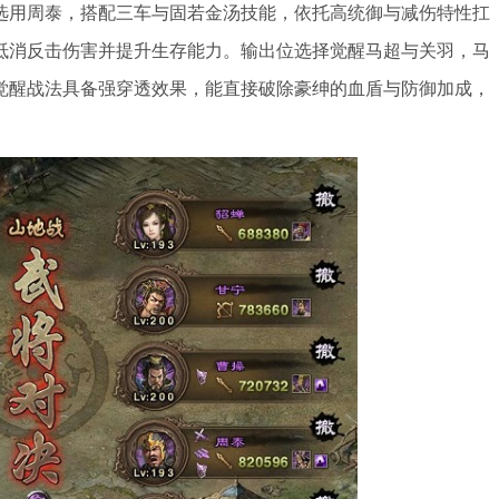
选用周泰，搭配三车与固若金汤技能，依托高统御与减伤特性扛
抵消反击伤害并提升生存能力。输出位选择觉醒马超与关羽，马
觉醒战法具备强穿透效果，能直接破除豪绅的血盾与防御加成，