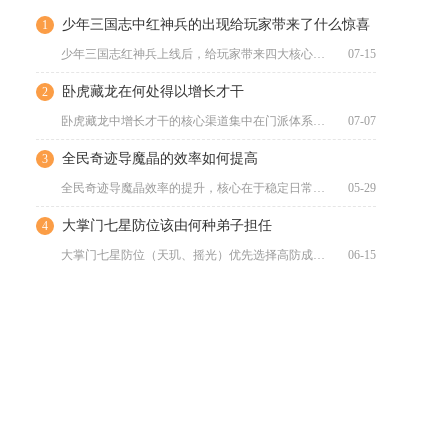
少年三国志中红神兵的出现给玩家带来了什么惊喜
1
少年三国志红神兵上线后，给玩家带来四大核心惊喜：全方位碾压橙...
07-15
卧虎藏龙在何处得以增长才干
2
卧虎藏龙中增长才干的核心渠道集中在门派体系、日常江湖活动、多...
07-07
全民奇迹导魔晶的效率如何提高
3
全民奇迹导魔晶效率的提升，核心在于稳定日常来源、最大化副本与...
05-29
大掌门七星防位该由何种弟子担任
4
大掌门七星防位（天玑、摇光）优先选择高防成长、带格挡/闪避、...
06-15