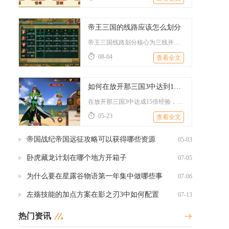
帝王三国的线路应该怎么划分
帝王三国线路划分核心为三线并行架构：前线攻城推进线、中线机动...
08-04
查看全文
如何在放开那三国3中达到15倍经验
在放开那三国3中达成15倍经验，核心是将游戏内各类经验加成效...
05-23
查看全文
帝国战纪帝国远征攻略可以获得哪些资源
05-03
卧虎藏龙计划在哪个地方开箱子
07-05
为什么要在星露谷物语第一年集中做哪些事
07-06
左殇技能的加点方案在影之刃3中如何配置
07-13
热门资讯