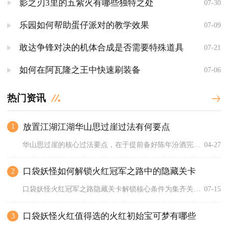
影之刃3里的五紫火有哪些独特之处
07-30
乐园如何帮助蛋仔派对的教学效果
07-09
敢达争锋对决的机体合成是否需要特殊道具
07-21
如何在阿瓦隆之王中快速刷装备
07-06
热门资讯
放置江湖江湖华山思过崖过法有何要点
1
华山思过崖的核心过法要点，在于提前备好陈年汾酒完成主线交互、...
04-27
口袋妖怪如何解锁火红冠军之路中的隐藏关卡
2
口袋妖怪火红冠军之路隐藏关卡解锁核心条件为集齐关东全部八枚徽...
07-15
口袋妖怪火红值得选的火红初始宝可梦有哪些
3