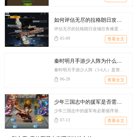
如何评估无尽的拉格朗日攻城任务的难度
评估无尽的拉格朗日攻城任务难度，需从目标城池属性、敌方驻守配...
05-09
查看全文
秦时明月手游少人阵为什么重要
秦时明月手游少人阵（3-6人）是资源有限阶段的最优解，兼具养...
06-28
查看全文
少年三国志中的援军是否需要升级
少年三国志中的援军有必要循序渐进升级，不用对标上阵主力全力培...
07-13
查看全文