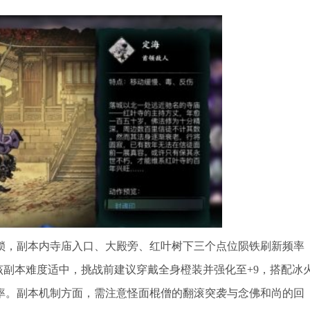
锁，副本内寺庙入口、大殿旁、红叶树下三个点位陨铁刷新频率
。该副本难度适中，挑战前建议穿戴全身橙装并强化至+9，搭配冰
率。副本机制方面，需注意怪面棍僧的翻滚突袭与念佛和尚的回