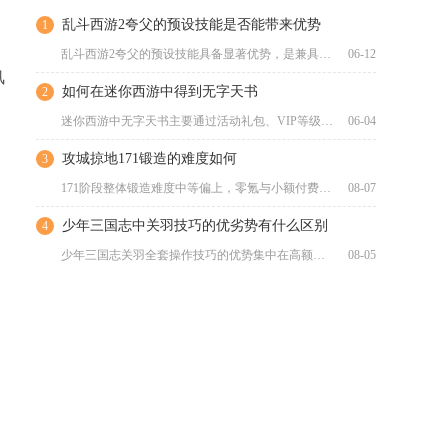
乱斗西游2夸父的预设技能是否能带来优势
1
乱斗西游2夸父的预设技能具备显著优势，是兼具强生存、硬控制与...
06-12
风
如何在迷你西游中得到无字天书
2
迷你西游中无字天书主要通过活动礼包、VIP等级福利、烘炉合成...
06-04
攻城掠地171锻造的难度如何
3
171阶段整体锻造难度中等偏上，零氪与小额付费玩家存在明显资...
08-07
少年三国志中关羽技巧的优劣势有什么区别
4
少年三国志关羽全套操作技巧的优势集中在高额持续群体伤害、怒气...
08-05