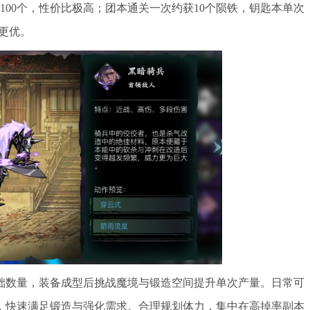
100个，性价比极高；团本通关一次约获10个陨铁，钥匙本单次
更优。
础数量，装备成型后挑战魔境与锻造空间提升单次产量。日常可
，快速满足锻造与强化需求。合理规划体力，集中在高掉率副本