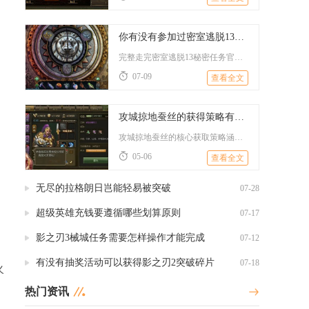
你有没有参加过密室逃脱13秘密任务官邸的挑战
完整走完密室逃脱13秘密任务官邸全流程需要遵循场景递进解谜逻...
07-09
查看全文
攻城掠地蚕丝的获得策略有哪些
攻城掠地蚕丝的核心获取策略涵盖主城建筑产出、国战诏令奖励、功...
05-06
查看全文
无尽的拉格朗日岂能轻易被突破
07-28
超级英雄充钱要遵循哪些划算原则
07-17
影之刃3械城任务需要怎样操作才能完成
07-12
有没有抽奖活动可以获得影之刃2突破碎片
07-18
火
热门资讯