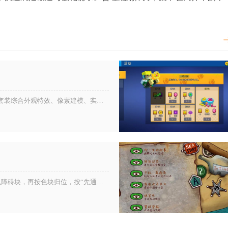
像素射击中魔法未来、剧毒复古、幻樱、夜鹰、赤炎之翼五套套装综合外观特效、像素建模、实战适配度表现断层领先，是全服公认视觉...
迷失岛2灯塔魔方还原的核心是先理清管道连通逻辑、固定灰色障碍块，再按色块归位，按“先通路、后归色、最后补位”三步即可高效...