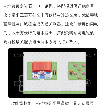
带地震覆盖岩石、电、钢系，搭配报恩保证稳定普
攻；尼多王还可补充十万伏特与冰冻光束，凭借毒地
面属性与广域覆盖成为通关利器。速攻型精灵如闪电
鸟，以十万伏特为电本输出，搭配尖嘴钻与电磁波，
既能控场又能快速压制水系与飞行系敌人。
功能型技能与秘传技分配需遵循工具人专属原