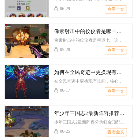
06-29
查看全文
像素射击中的佼佼者是哪一款枪
像素射击中的佼佼者是幸运七，这把枪凭借全面且强势的实战性能，...
05-28
查看全文
如何在全民奇迹中更换现有的技能
在全民奇迹中更换现有技能，核心是通过战斗界面滑动技能按钮调出...
06-17
查看全文
年少年三国志2最新阵容推荐是什么
少年三国志2最新阵容分为虹金顶配国家队、四大阵营主流国家队、...
06-25
查看全文