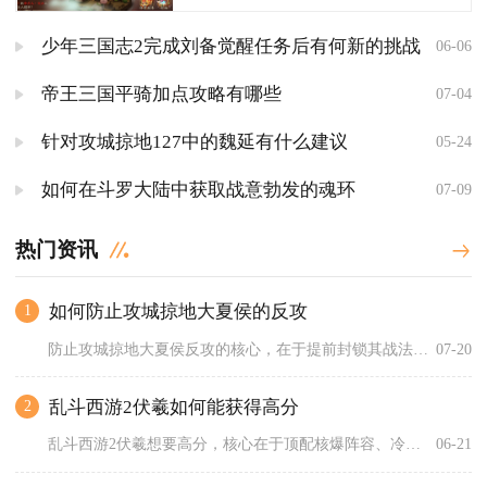
少年三国志2完成刘备觉醒任务后有何新的挑战
06-06
帝王三国平骑加点攻略有哪些
07-04
针对攻城掠地127中的魏延有什么建议
05-24
如何在斗罗大陆中获取战意勃发的魂环
07-09
热门资讯
如何防止攻城掠地大夏侯的反攻
1
防止攻城掠地大夏侯反攻的核心，在于提前封锁其战法叠加、用强控...
07-20
乱斗西游2伏羲如何能获得高分
2
乱斗西游2伏羲想要高分，核心在于顶配核爆阵容、冷却与穿透拉满...
06-21