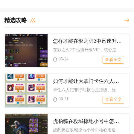
精选攻略
怎样才能在影之刃2中迅速升级vip
在影之刃2中迅速升级VIP，核心是吃透首充双倍、卡档位集中充...
05-24
查看全文
如何才能让大掌门卡住六人的犯罪行动
卡住六人犯罪行动核心是控级、压经验、锁资源、强核心，停在15...
06-21
查看全文
虎豹骑在攻城掠地小号中怎样使用
虎豹骑在攻城掠地小号中核心用途是批量投放单挑影子压低城池守军...