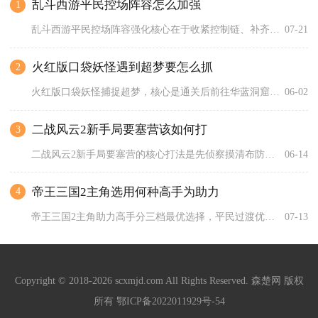
乱斗西游平民控场阵容怎么加强
1
乱斗西游平民控场阵容强化核心在于收紧控制链、补齐输出短板、优...
07-21
火红版口袋妖怪遇到超梦要怎么抓
2
火红版口袋妖怪捕捉超梦，核心是通关后前往华蓝洞窟最底层，用麻...
06-02
二战风云2新手局要塞营该如何打
3
二战风云2新手局要塞营的核心打法是先侦察摸清布防，再以中坦+...
06-14
帝王三国2主角选用何种高手为助力
4
帝王三国2主角助力高手分三档最优选择，平民过渡优先卞喜、王朗...
07-13
Copyright © 2018-2026 scxmjd.com All Rights Reserved. 森楚网 版权
所有
鄂ICP备2022011929号-54