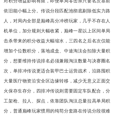
对积分增益影响有限，即便单局零击杀只要名次靠前
依旧能小幅上分。传说分段匹配池彻底剔除低实力路
人，对局内全部是巅峰高分冲榜玩家，几乎不存在人
机单位，加分规则大幅收紧，巅峰一星以上区间单局
击杀带来的积分收益大幅缩水，三四名之后名次仅能
增加个位数积分，落地成盒、中途淘汰会扣除大量积
分，想要维持传说排名必须兼顾淘汰数量与决赛圈名
次，单排冲传说更适合装甲巴士运营战术，沿路囤积
大量医疗物资沿安全区边缘转移，减少无意义正面交
火保存生存分，四排冲传说则需要固定车队配合，分
工架枪、拉人、探点，依靠团队淘汰总量拉高单局积
分，普通巅峰玩家惯用的纯苟分套路在传说分段很难