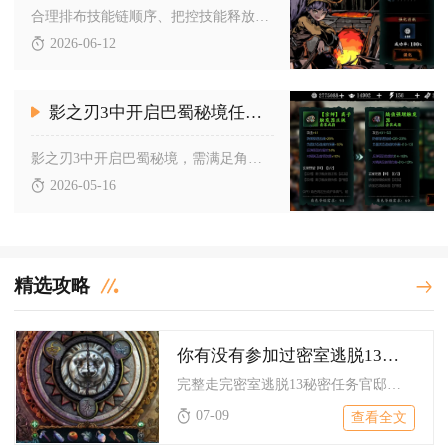
合理排布技能链顺序、把控技能释放节奏并配套对应心法装备，就能...
2026-06-12
影之刃3中开启巴蜀秘境任务的方法是什么
影之刃3中开启巴蜀秘境，需满足角色等级达到55级、完成主线“...
2026-05-16
精选攻略
你有没有参加过密室逃脱13秘密任务官邸的挑战
完整走完密室逃脱13秘密任务官邸全流程需要遵循场景递进解谜逻...
07-09
查看全文