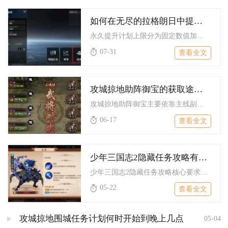
如何在无尽的拉格朗日中提升计划上限
永久提升计划上限分为固定数值加成、基地专属建筑解锁、同盟科技...
07-31
查看全文
攻城掠地助阵御宝的获取途径是什么
攻城掠地助阵御宝主要依靠主线副本掉落、日常常驻玩法积攒材料锻...
06-17
查看全文
少年三国志2隐藏任务攻略有哪些要求
少年三国志2隐藏任务攻略核心要求包含触发条件、场景探索、道具...
05-22
查看全文
攻城掠地围城任务计划何时开始到晚上几点
05-04