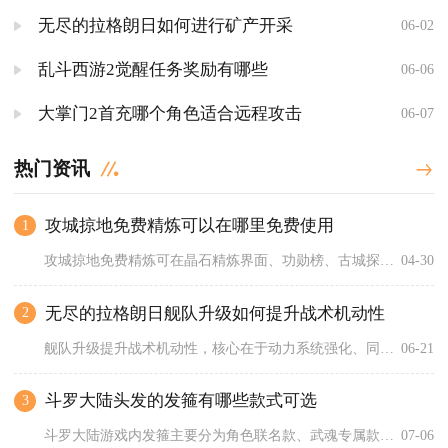
无尽的拉格朗日如何进行矿产开采
06-02
乱斗西游2觉醒任务奖励有哪些
06-06
大掌门2首充哪个角色适合远程攻击
06-07
热门资讯
攻城掠地免费精炼可以在哪里免费使用
1
攻城掠地免费精炼可在晶石精炼界面、功勋榜、古城探宝、精炼大放...
04-30
无尽的拉格朗日舰队升级如何提升战术机动性
2
舰队升级提升战术机动性，核心在于动力系统强化、同速编队优化、...
06-21
斗罗大陆头发的发箍有哪些款式可选
3
斗罗大陆游戏内发箍主要分为角色联名款、武魂专属款、斗铠功能性...
07-06