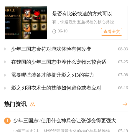
是否有比较快速的方式可以洗五圣在影之刃3中
有，快速洗出五圣祝福的核心路径是：锁定50级传说衣服、按黄-...
06-10
查看全文
少年三国志金符对游戏体验有何改变
08-03
在魏国的少年三国志中养什么宠物比较合适
07-25
需要哪些装备才能提升影之刃3的实力
07-08
影之刃羽衣术士的技能如何避免或者应对
06-16
热门资讯
少年三国志2使用什么神兵会让张郃变得更强大
1
少年三国志2中，让张郃强度最大化的核心神兵是雌雄双股剑，次选...
05-19