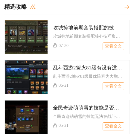
精选攻略
攻城掠地前期套装搭配的技巧有哪些值得注意
攻城掠地前期套装搭配核心技巧集中在资源优先级规划、武将定位适...
07-30
查看全文
乱斗西游2篝火81级有没有适合的阵容推荐
乱斗西游2篝火81级最优阵容为大鹏金翅雕+二郎神+金角大王，...
06-21
查看全文
全民奇迹萌萌雪的技能是否可以在战斗中切换
全民奇迹萌萌雪的技能无法在战斗中切换，所有技能配置必须在进入...
05-21
查看全文