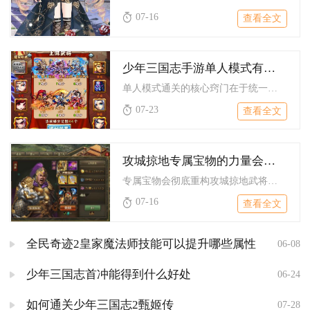
07-16
查看全文
少年三国志手游单人模式有什么技巧和窍门
单人模式通关的核心窍门在于统一阵营羁绊、针对性调整站位、手动...
07-23
查看全文
攻城掠地专属宝物的力量会对游戏有何影响
专属宝物会彻底重构攻城掠地武将强度上限、战场玩法逻辑以及资源...
07-16
查看全文
全民奇迹2皇家魔法师技能可以提升哪些属性
06-08
少年三国志首冲能得到什么好处
06-24
如何通关少年三国志2甄姬传
07-28